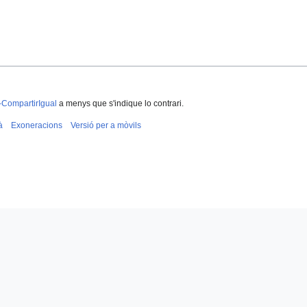
-CompartirIgual
a menys que s'indique lo contrari.
à
Exoneracions
Versió per a mòvils