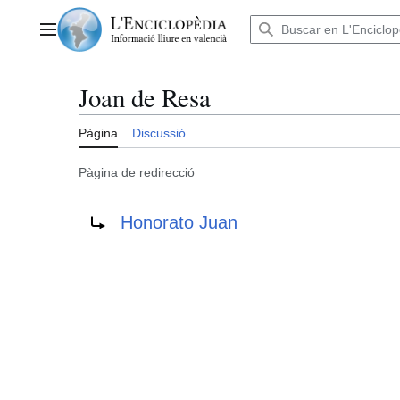
Anar
al
Menú principal
contingut
Joan de Resa
Pàgina
Discussió
Pàgina de redirecció
Redirigix a:
Honorato Juan