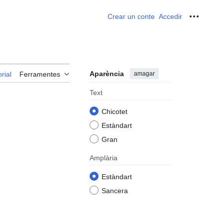
Crear un conte
Accedir
Ferrame
Aparència
amagar
rial
Ferramentes
Text
Chicotet
Estàndart
Gran
Amplària
Estàndart
Sancera