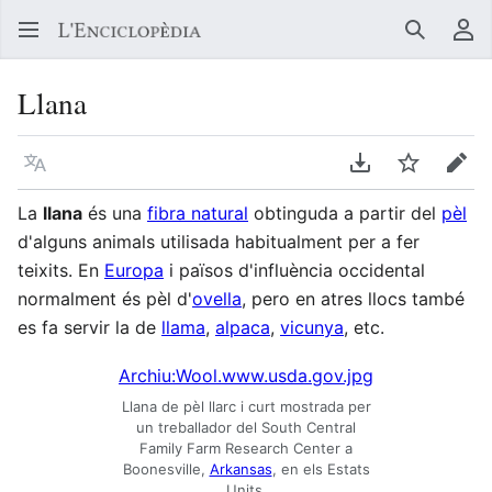
Buscar
Me
Llana
Llegir en un atre idioma
Descarregar en
Vigilar
Edit
La
llana
és una
fibra natural
obtinguda a partir del
pèl
d'alguns animals utilisada habitualment per a fer
teixits. En
Europa
i països d'influència occidental
normalment és pèl d'
ovella
, pero en atres llocs també
es fa servir la de
llama
,
alpaca
,
vicunya
, etc.
Archiu:Wool.www.usda.gov.jpg
Llana de pèl llarc i curt mostrada per
un treballador del South Central
Family Farm Research Center a
Boonesville,
Arkansas
, en els Estats
Units.