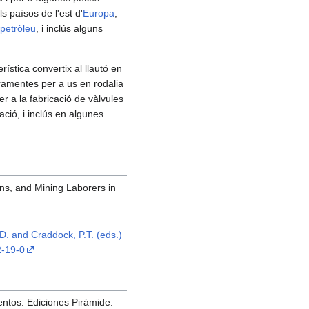
s països de l'est d'
Europa
,
petròleu
, i inclús alguns
ística convertix al llautó en
rramentes per a us en rodalia
r a la fabricació de vàlvules
tació, i inclús en algunes
ans, and Mining Laborers in
 D. and Craddock, P.T. (eds.)
2-19-0
entos. Ediciones Pirámide.