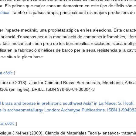
ria. Els països que major consum demostren en este tipo de tifells són el
ètica
. També els països àraps, principalment els majors productors de
er impacte mecànic, una propietat atípica en les aleacions. Esta caracter
abricació d'envasos per a la manipulació de composts inflamables, i fe
 fàcil mecanisat i bon preu de les borumballes reciclades, s'usa molt pe
ilisa en la fabricació d'hèlices de barco per la seua resistència a la cavi
se situa la placa base.
ar còdic
]
mbre de 2018). Zinc for Coin and Brass: Bureaucrats, Merchants, Artis
830s (en inglés). BRILL. ISBN 978-90-04-38304-3
f brass and bronze in prehistoric southwest Asia" in La Niece, S. Hook,
s in archaeometallurgy London: Archetype Publications. ISBN 1-90498
tar còdic
]
osique Jiménez (2000). Ciencia de Materiales Teoría- ensayos- tratami