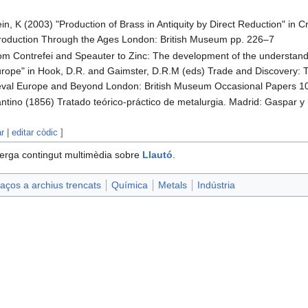
in, K (2003) "Production of Brass in Antiquity by Direct Reduction" in C
Production Through the Ages London: British Museum pp. 226–7
om Contrefei and Speauter to Zinc: The development of the understandi
urope" in Hook, D.R. and Gaimster, D.R.M (eds) Trade and Discovery: Th
ieval Europe and Beyond London: British Museum Occasional Papers 1
tino (1856) Tratado teórico-práctico de metalurgia. Madrid: Gaspar y 
ar
|
editar còdic
]
erga contingut multimèdia sobre
Llautó
.
aços a archius trencats
Química
Metals
Indústria