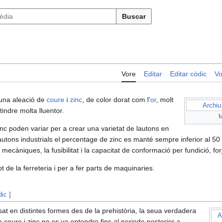
Buscar
Vore
Editar
Editar còdic
Vo
 una aleació de
coure
i
zinc
, de color dorat com l'
or
, molt
Archiu
tindre molta lluentor.
M
nc poden variar per a crear una varietat de lautons en
llautons industrials el percentage de zinc es manté sempre inferior al 
 mecàniques, la fusibilitat i la capacitat de conformació per fundició, for
tot de la ferreteria i per a fer parts de maquinaries.
dic
]
isat en distintes formes des de la prehistòria,​ la seua verdadera
A
coure i zinc no es va entendre fins al periodo posterior a