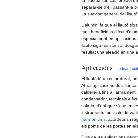
En l'actualitat, casi el 90% d
separar-se d'ell passant-la pr
La suavitat general del llaut
L'alumini fa que el llautó sig
molt beneficiosa d'òxit d'alum
especialment en aplicacions
llautó siga resistent al desga
resultat una aleació en una a
Aplicacions
[
editar
|
edi
El llautó té un color dorat, pe
Atres aplicacions dels llaut
caldereria fins a l'armament,
condensador, terminals elèct
salada, d'ahí que s'use en l
instruments musicals de ven
harmòniums
, acordeons i re
els poms de les portes en els
Dins de les aplicacions decor