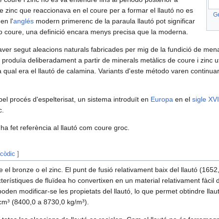
de zinc que reaccionava en el coure per a formar el llautó no es
G
en l'
anglés
modern primerenc de la paraula llautó pot significar
o coure, una definició encara menys precisa que la moderna.
ver segut aleacions naturals fabricades per mig de la fundició de mena
es produïa deliberadament a partir de minerals metàlics de coure i zinc ut
 qual era el llautó de calamina. Variants d'este método varen continuar
el procés d'espelterisat, un sistema introduït en
Europa
en el
sigle XVI
.​
ha fet referència al llautó com coure groc.
 còdic
]
 el bronze o el zinc. El punt de fusió relativament baix del llautó (165
terístiques de fluïdea ho convertixen en un material relativament fàcil d
poden modificar-se les propietats del llautó, lo que permet obtindre llau
/cm³ (8400,0 a 8730,0 kg/m³).