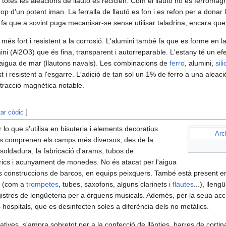
e totes les aleacions de llautó es reciclen.​ Com el llautó no és ferromagnè
op d'un potent iman. La ferralla de llautó es fon i es refon per a donar 
ó fa que a sovint puga mecanisar-se sense utilisar taladrina, encara qu
a més fort i resistent a la corrosió. L'alumini també fa que es forme en 
ini (Al2O3) que és fina, transparent i autorreparable. L'estany té un efect
 aigua de mar (llautons navals). Les combinacions de
ferro
, alumini,
sili
st i resistent a l'esgarre.​ L'adició de tan sol un 1% de ferro a una alea
tracció magnètica notable.​
tar còdic
]
r lo que s'utilisa en bisuteria i elements decoratius.​
Arc
ons comprenen els camps més diversos, des de la
 soldadura, la fabricació d'arams, tubos de
rics i acunyament de monedes. No és atacat per l'aigua
es construccions de barcos, en equips peixquers. També està present en
t (com a
trompetes
, tubes, saxofons, alguns clarinets i
flautes
...), llen
gistres de lengüeteria per a òrguens musicals. Ademés, per la seua acc
 hospitals, que es desinfecten soles a diferència dels no metàlics.
atives, s'ampra sobretot per a la confecció de llànties, barres de corti