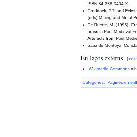
ISBN 84-368-0404-X
Craddock, P.T. and Eckste
(eds) Mining and Metal 
De Ruette, M. (1995) "Fr
brass in Post Medieval E
Artefacts from Post Med
Sáez de Montoya, Constan
Enllaços externs
[
edit
Wikimedia Commons
alb
Categories
:
Pàgines en enll