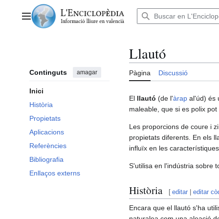
Anar
al
Menú principal
contingut
Llautó
Continguts
amagar
Pàgina
Discussió
Inici
El
llautó
(de l'
àrap
al'úd) és
Història
maleable, que si es polix pot 
Propietats
Les proporcions de coure i zi
Aplicacions
propietats diferents. En els 
Referències
influïx en les característiques
Bibliografia
S'utilisa en l'indústria sobre 
Enllaços externs
Història
[
editar
|
editar cò
Encara que el llautó s'ha util
naturalea com una aleació de 