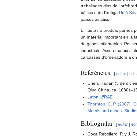
treballades dins de l'orfebre
bàltics o de l'antiga
Unió Sovi
països asiàtics.
El llautó no produïx purnes p
un material important en la f
de gasos inflamables. Pel seu
industrials. Aixina mateix s'ut
carcasses d'ordenadors a on 
Referències
[
editar
|
edit
Chen, Hailian (3 de dicie
Qing China, ca. 1680s–1
Latón
RAE
Thornton, C. P. (2007) "O
Metals and mines: Studie
Bibliografia
[
editar
|
edi
Coca Rebollero, P. y J. R