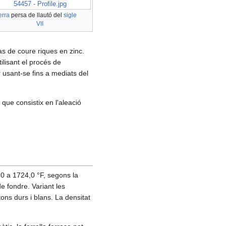
54457 - Profile.jpg
erra
persa de llautó del
sigle
VII
s de coure riques en zinc.​
ilisant el procés de
 usant-se fins a mediats del
que consistix en l'aleació
2,0 a 1724,0 °F, segons la
e fondre. Variant les
tons durs i blans. La densitat