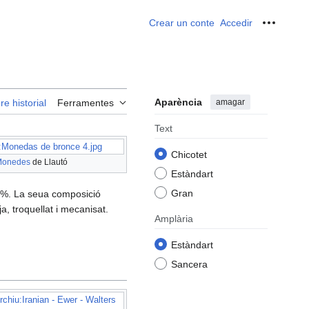
Crear un conte
Accedir
Ferrame
Aparència
amagar
re historial
Ferramentes
Text
:Monedas de bronce 4.jpg
Chicotet
onedes
de Llautó
Estàndart
Gran
50 %. La seua composició
ja, troquellat i mecanisat.
Amplària
Estàndart
Sancera
rchiu:Iranian - Ewer - Walters