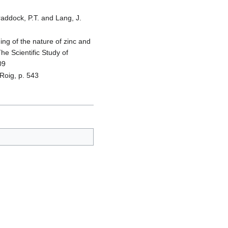
raddock, P.T. and Lang, J.
ng of the nature of zinc and
e Scientific Study of
09
Roig, p. 543