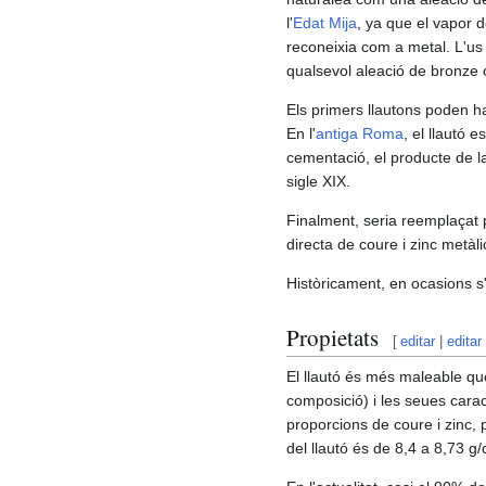
l'
Edat Mija
, ya que el vapor 
reconeixia com a metal.​ L'us 
qualsevol aleació de bronze 
Els primers llautons poden ha
En l'
antiga Roma
, el llautó 
cementació, el producte de la
sigle XIX.
Finalment, seria reemplaçat p
directa de coure i zinc metàlic
Històricament, en ocasions s'
Propietats
[
editar
|
editar
El llautó és més maleable que
composició) i les seues carac
proporcions de coure i zinc, 
del llautó és de 8,4 a 8,73 g