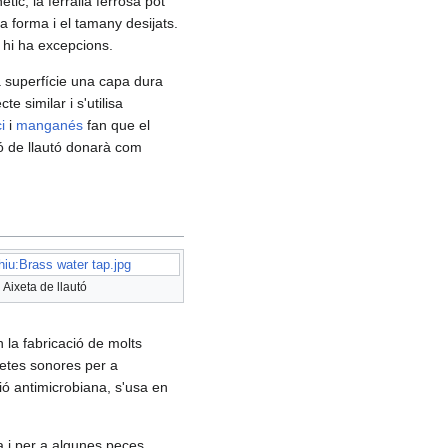
tic, la ferralla ferrosa pot
la forma i el tamany desijats.
e hi ha excepcions.
la superfície una capa dura
e similar i s'utilisa
ci
i
manganés
fan que el
ció de llautó donarà com
hiu:Brass water tap.jpg
Aixeta de llautó
 la fabricació de molts
güetes sonores per a
ió antimicrobiana, s'usa en
na i per a algunes peces