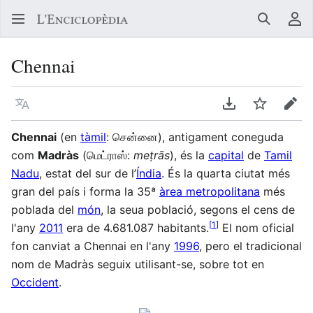
Buscar
Me
Chennai
Llegir en un atre idioma
Descarregar en
Vigilar
Edit
Chennai
(en
tàmil
: சென்னை), antigament coneguda
com
Madràs
(மெட்ராஸ்:
meṭrās
), és la
capital
de
Tamil
Nadu
, estat del sur de l’
Índia
. És la quarta ciutat més
gran del país i forma la 35ª
àrea metropolitana
més
poblada del
món
, la seua població, segons el cens de
[
1
]
l'any
2011
era de 4.681.087 habitants.
El nom oficial
fon canviat a Chennai en l'any
1996
, pero el tradicional
nom de Madràs seguix utilisant-se, sobre tot en
Occident
.