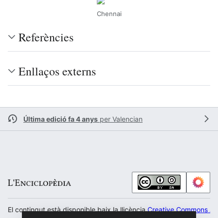
Chennai
Referències
Enllaços externs
Última edició fa 4 anys
per
Valencian
El contingut està disponible baix la llicència
Creative Commons Atr