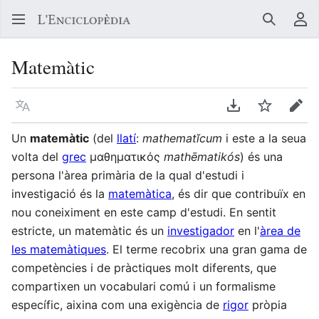
Buscar
Me
Matemàtic
Llegir en un atre idioma
Descarregar en
Vigilar
Edit
Un
matemàtic
(del
llatí
:
mathematĭcum
i este a la seua
volta del
grec
μαθηματικός
mathēmatikós
) és una
persona l'àrea primària de la qual d'estudi i
investigació és la
matemàtica
, és dir que contribuïx en
nou coneiximent en este camp d'estudi. En sentit
estricte, un matemàtic és un
investigador
en l'
àrea de
les matemàtiques
. El terme recobrix una gran gama de
competències i de pràctiques molt diferents, que
compartixen un vocabulari comú i un formalisme
específic, aixina com una exigència de
rigor
pròpia