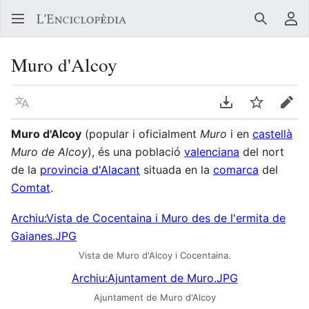
Buscar
Me
Muro d'Alcoy
Llegir en un atre idioma
Descarregar en
Vigilar
Edit
Muro d'Alcoy
(popular i oficialment
Muro
i en
castellà
Muro de Alcoy
), és una població
valenciana
del nort
de la
provincia d'Alacant
situada en la
comarca
del
Comtat
.
Archiu:Vista de Cocentaina i Muro des de l'ermita de
Gaianes.JPG
Vista de Muro d'Alcoy i Cocentaina.
Archiu:Ajuntament de Muro.JPG
Ajuntament de Muro d'Alcoy