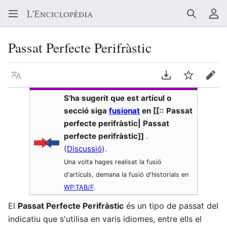
Buscar
Me
Passat Perfecte Perifràstic
Llegir en un atre idioma
Descarregar en
Vigilar
Edit
S'ha sugerit que est artícul o
secció siga
fusionat
en [[:: Passat
perfecte perifràstic| Passat
perfecte perifràstic]]
.
(
Discussió
).
Una volta hages realisat la fusió
d'artículs, demana la fusió d'historials en
WP:TAB/F
.
El
Passat Perfecte Perifràstic
és un tipo de passat del
indicatiu que s'utilisa en varis idiomes, entre ells el