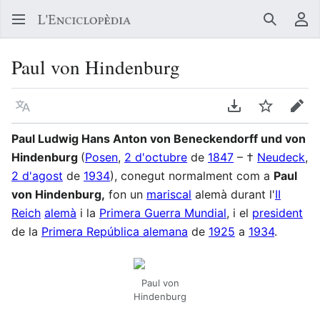
Buscar
Me
Paul von Hindenburg
Llegir en un atre idioma
Descarregar en
Vigilar
Edit
Paul Ludwig Hans Anton von Beneckendorff und von
Hindenburg
(
Posen
,
2 d'octubre
de
1847
– †
Neudeck
,
2 d'agost
de
1934
), conegut normalment com a
Paul
von Hindenburg,
fon un
mariscal
alemà durant l'
II
Reich
alemà
i la
Primera Guerra Mundial
, i el
president
de la
Primera República alemana
de
1925
a
1934
.
Paul von
Hindenburg