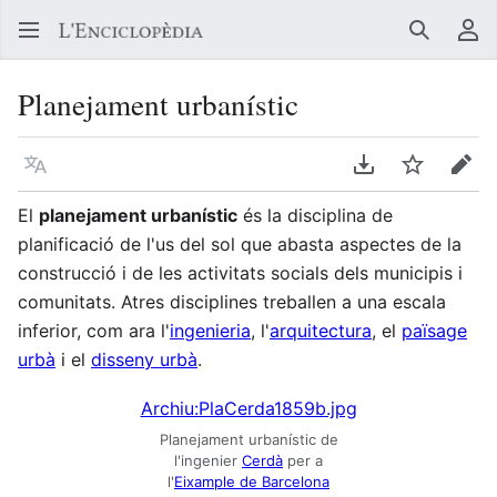
Buscar
Me
Planejament urbanístic
Llegir en un atre idioma
Descarregar en
Vigilar
Edit
El
planejament urbanístic
és la disciplina de
planificació de l'us del sol que abasta aspectes de la
construcció i de les activitats socials dels municipis i
comunitats. Atres disciplines treballen a una escala
inferior, com ara l'
ingenieria
, l'
arquitectura
, el
païsage
urbà
i el
disseny urbà
.
Archiu:PlaCerda1859b.jpg
Planejament urbanístic de
l'ingenier
Cerdà
per a
l'
Eixample de Barcelona