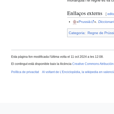
monarquia i el regne es va co
Enllaços externs
[
edit
«
Prussià
».
Diccionar
Categoria
:
Regne de Prúss
Esta pàgina fon modificada l'última volta el 11 oct 2024 a les 12:08.
El contingut està disponible baix la llicència
Creative Commons Atribución
Política de privacitat
Al voltant de L'Enciclopèdia, la wikipedia en valenci