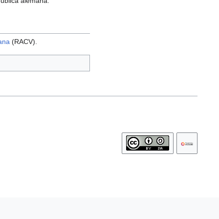
epública alemana.
ana
(RACV).