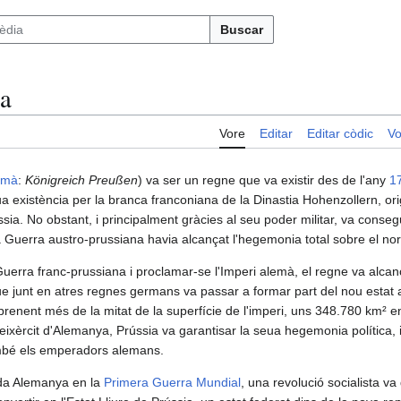
Buscar
ia
Vore
Editar
Editar còdic
Vo
emà
:
Königreich Preußen
) va ser un regne que va existir des de l'any
1
a existència per la branca franconiana de la Dinastia Hohenzollern, or
ia. No obstant, i principalment gràcies al seu poder militar, va conseg
e la Guerra austro-prussiana havia alcançat l'hegemonia total sobre el nor
la Guerra franc-prussiana i proclamar-se l'Imperi alemà, el regne va alc
que junt en atres regnes germans va passar a formar part del nou estat 
prenent més de la mitat de la superfície de l'imperi, uns 348.780 km² 
eixèrcit d'Alemanya, Prússia va garantisar la seua hegemonia política, i
ambé els emperadors alemans.
ada Alemanya en la
Primera Guerra Mundial
, una revolució socialista va