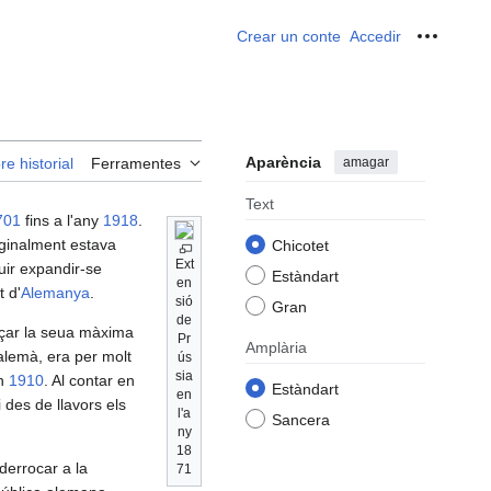
Crear un conte
Accedir
Ferrame
Aparència
amagar
re historial
Ferramentes
Text
701
fins a l'any
1918
.
iginalment estava
Chicotet
Ext
uir expandir-se
Estàndart
en
t d'
Alemanya
.
sió
Gran
de
ançar la seua màxima
Pr
Amplària
alemà, era per molt
ús
sia
en
1910
. Al contar en
Estàndart
en
 des de llavors els
l'a
Sancera
ny
18
 derrocar a la
71