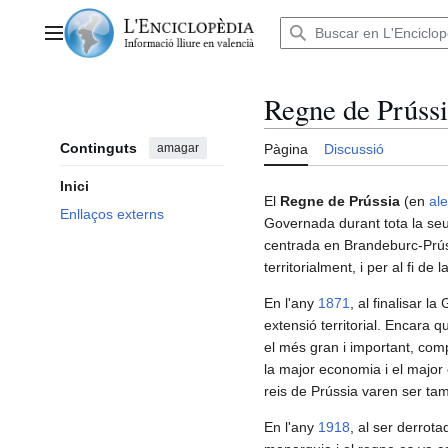
Anar
al
Menú principal
contingut
Regne de Prúss
Continguts
amagar
Pàgina
Discussió
Inici
El
Regne de Prússia
(en
al
Enllaços externs
Governada durant tota la seu
centrada en Brandeburc-Prúss
territorialment, i per al fi d
En l'any
1871
, al finalisar 
extensió territorial. Encara 
el més gran i important, com
la major economia i el major 
reis de Prússia varen ser t
En l'any
1918
, al ser derrot