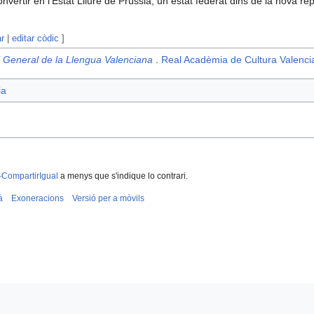
nvertir en l'Estat Lliure de Prússia, un estat federat dins de la nova r
ar
|
editar còdic
]
i General de la Llengua Valenciana
.
Real Acadèmia de Cultura Valenci
ia
-CompartirIgual
a menys que s'indique lo contrari.
à
Exoneracions
Versió per a mòvils