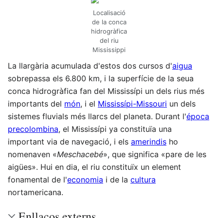
Localisació
de la conca
hidrogràfica
del riu
Mississippi
La llargària acumulada d'estos dos cursos d'
aigua
sobrepassa els 6.800 km, i la superfície de la seua
conca hidrogràfica fan del Mississípi un dels rius més
importants del
món
, i el
Mississípi-Missouri
un dels
sistemes fluvials més llarcs del planeta. Durant l'
época
precolombina
, el Mississípi ya constituïa una
important via de navegació, i els
amerindis
ho
nomenaven «
Meschacebé
», que significa «pare de les
aigües». Hui en dia, el riu constituïx un element
fonamental de l'
economia
i de la
cultura
nortamericana.
Enllaços externs