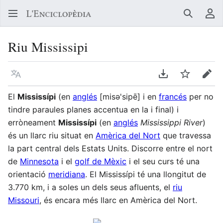
Buscar
Me
Riu Mississipi
Llegir en un atre idioma
Descarregar en
Vigilar
Edit
El
Mississípi
(en
anglés
[misə'sipē] i en
francés
per no
tindre paraules planes accentua en la i final) i
erròneament
Mississípi
(en
anglés
Mississippi River
)
és un llarc riu situat en
Amèrica del Nort
que travessa
la part central dels Estats Units. Discorre entre el nort
de
Minnesota
i el
golf de Mèxic
i el seu curs té una
orientació
meridiana
. El Mississípi té una llongitut de
3.770 km, i a soles un dels seus afluents, el
riu
Missouri
, és encara més llarc en Amèrica del Nort.