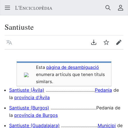
Buscar
Me
Santiuste
Llegir en un atre idioma
Descarregar en
Vigilar
Edit
Esta
pàgina de desambiguació
enumera artículs que tenen títuls
similars.
Santiuste (Àvila)
...........................................
Pedania
de
la
província d'Àvila
Santiuste (Burgos)
........................................Pedania de
la
província de Burgos
Santiuste (Guadalajara)
................................
Municipi
de