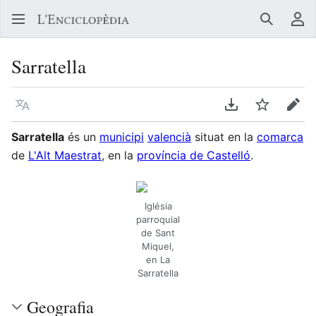
Buscar
Me
Sarratella
Llegir en un atre idioma
Descarregar en
Vigilar
Edit
Sarratella
és un
municipi
valencià
situat en la
comarca
de
L'Alt Maestrat
, en la
província de Castelló
.
Iglésia
parroquial
de Sant
Miquel,
en La
Sarratella
Geografia