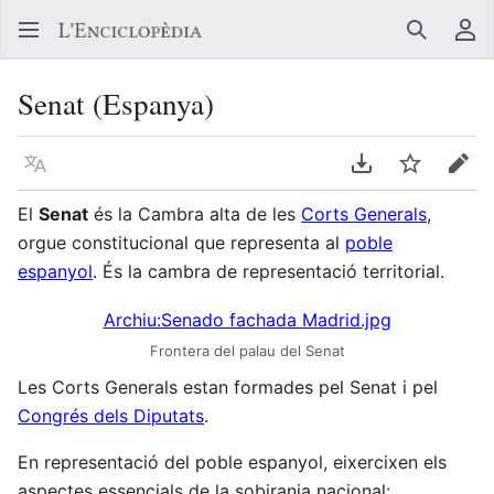
Buscar
Me
Senat (Espanya)
Llegir en un atre idioma
Descarregar en
Vigilar
Edit
El
Senat
és la Cambra alta de les
Corts Generals
,
orgue constitucional que representa al
poble
espanyol
. És la cambra de representació territorial.
Archiu:Senado fachada Madrid.jpg
Frontera del palau del Senat
Les Corts Generals estan formades pel Senat i pel
Congrés dels Diputats
.
En representació del poble espanyol, eixercixen els
aspectes essencials de la sobirania nacional: