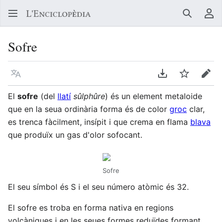
Buscar
Me
Sofre
Llegir en un atre idioma
Descarregar en
Vigilar
Edit
El
sofre
(del
llatí
sûlphûre
) és un element metaloide
que en la seua ordinària forma és de color
groc
clar,
es trenca fàcilment, insípit i que crema en flama
blava
que produïx un gas d'olor sofocant.
Sofre
El seu símbol és S i el seu número atòmic és 32.
El sofre es troba en forma nativa en regions
volcàniques i en les seues formes reduïdes formant