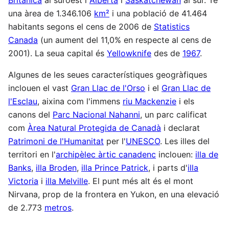
una àrea de 1.346.106
km²
i una població de 41.464
habitants segons el cens de 2006 de
Statistics
Canada
(un aument del 11,0% en respecte al cens de
2001). La seua capital és
Yellowknife
des de
1967
.
Algunes de les seues característiques geogràfiques
inclouen el vast
Gran Llac de l'Orso
i el
Gran Llac de
l'Esclau
, aixina com l'immens
riu Mackenzie
i els
canons del
Parc Nacional Nahanni
, un parc calificat
com
Àrea Natural Protegida de Canadà
i declarat
Patrimoni de l'Humanitat
per l'
UNESCO
. Les illes del
territori en l'
archipèlec àrtic canadenc
inclouen:
illa de
Banks
,
illa Broden
,
illa Prince Patrick
, i parts d'
illa
Victoria
i
illa Melville
. El punt més alt és el mont
Nirvana, prop de la frontera en Yukon, en una elevació
de 2.773
metros
.