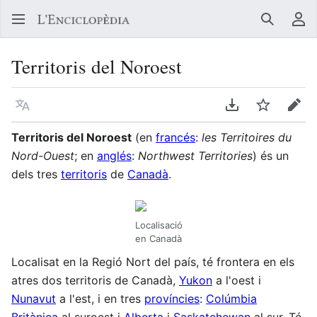
Buscar
Me
Territoris del Noroest
Llegir en un atre idioma
Descarregar en
Vigilar
Edit
Territoris del Noroest
(en
francés
:
les Territoires du
Nord-Ouest
; en
anglés
:
Northwest Territories
) és un
dels tres
territoris
de
Canadà
.
Localisació
en Canadà
Localisat en la Regió Nort del país, té frontera en els
atres dos territoris de Canadà,
Yukon
a l'oest i
Nunavut
a l'est, i en tres
províncies
:
Colúmbia
Britànica
al suroest i
Alberta
i
Saskatchewan
al sur. Té