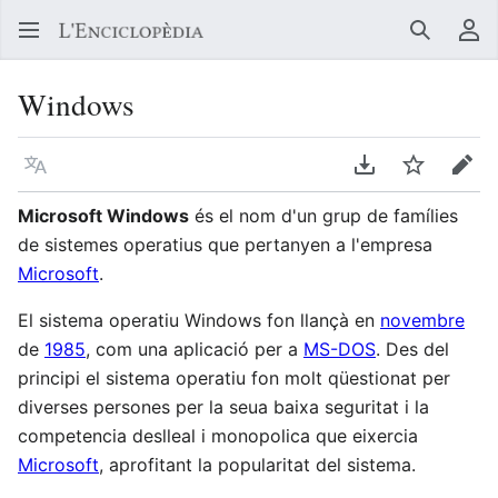
Buscar
Me
Windows
Llegir en un atre idioma
Descarregar en
Vigilar
Edit
Microsoft Windows
és el nom d'un grup de famílies
de sistemes operatius que pertanyen a l'empresa
Microsoft
.
El sistema operatiu Windows fon llançà en
novembre
de
1985
, com una aplicació per a
MS-DOS
. Des del
principi el sistema operatiu fon molt qüestionat per
diverses persones per la seua baixa seguritat i la
competencia deslleal i monopolica que eixercia
Microsoft
, aprofitant la popularitat del sistema.