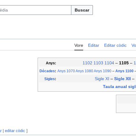
Buscar
Vore
Editar
Editar còdic
Vo
1102
1103
1104
–
1105
–
1
Anys:
Décades
:
Anys 1070
Anys 1080
Anys 1090
–
Anys 1100
Sigle XI
–
Sigle XII
–
Sigles
:
Taula anual sigl
r
|
editar còdic
]