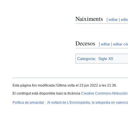
Naiximents
[
editar
|
edit
Decesos
[
editar
|
editar cò
Categoria
:
Sigle XII
Esta pàgina fon modificada l'última volta el 23 jun 2022 a les 21:36.
El contingut està disponible baix la llicència
Creative Commons Atribución
Política de privacitat
Al voltant de L'Enciclopèdia, la wikipedia en valenci