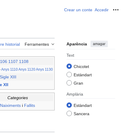
Crear un conte
Accedir
Ferrame
Aparència
amagar
re historial
Ferramentes
Text
106
1107
1108
Chicotet
–
Anys 1110
Anys 1120
Anys 1130
Estàndart
Sigle XIII
Gran
e XII
Amplària
Categories
Naiximents
i
Fallits
Estàndart
Sancera