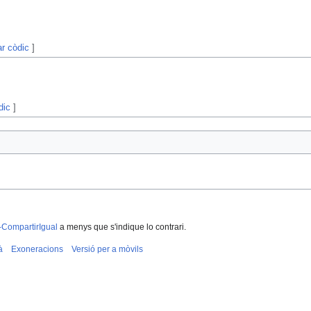
ar còdic
]
dic
]
-CompartirIgual
a menys que s'indique lo contrari.
à
Exoneracions
Versió per a mòvils