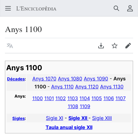
Buscar
Me
Anys 1100
Llegir en un atre idioma
Descarregar en
Vigilar
Edit
Anys 1100
Anys 1070
Anys 1080
Anys 1090
-
Anys
Décades
:
1100
-
Anys 1110
Anys 1120
Anys 1130
Anys:
1100
1101
1102
1103
1104
1105
1106
1107
1108
1109
Sigle XI
-
Sigle XII
-
Sigle XIII
Sigles
:
Taula anual sigle XII