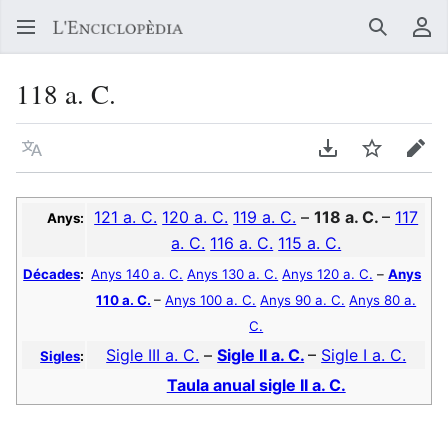
Buscar
Me
118 a. C.
Llegir en un atre idioma
Descarregar en
Vigilar
Edit
121 a. C.
120 a. C.
119 a. C.
–
118 a. C.
–
117
Anys:
a. C.
116 a. C.
115 a. C.
Décades
:
Anys 140 a. C.
Anys 130 a. C.
Anys 120 a. C.
–
Anys
110 a. C.
–
Anys 100 a. C.
Anys 90 a. C.
Anys 80 a.
C.
Sigle III a. C.
–
Sigle II a. C.
–
Sigle I a. C.
Sigles
:
Taula anual sigle II a. C.