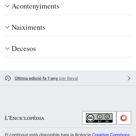
Acontenyiments
Naiximents
Decesos
Última edició fa 1 any
per
Reval
El contingut està disponible baix la llicència
Creative Commons Atr