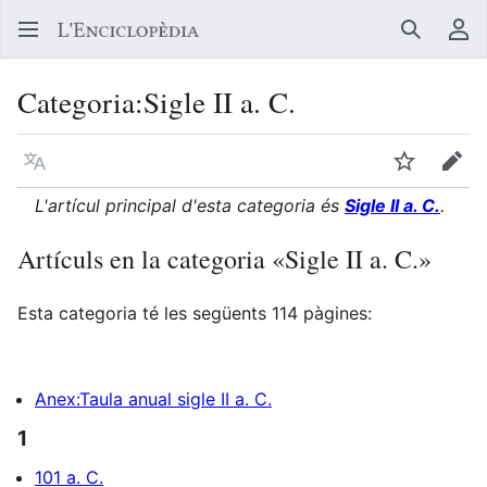
Buscar
Me
Categoria
:
Sigle II a. C.
Llegir en un atre idioma
Vigilar
Edit
L'artícul principal d'esta categoria és
Sigle II a. C.
.
Artículs en la categoria «Sigle II a. C.»
Esta categoria té les següents 114 pàgines:
Anex:Taula anual sigle II a. C.
1
101 a. C.