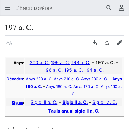
Buscar
Me
197 a. C.
Llegir en un atre idioma
Descarregar en
Vigilar
Edit
200 a. C.
199 a. C.
198 a. C.
–
197 a. C.
–
Anys:
196 a. C.
195 a. C.
194 a. C.
Décades
:
Anys 220 a. C.
Anys 210 a. C.
Anys 200 a. C.
–
Anys
190 a. C.
–
Anys 180 a. C.
Anys 170 a. C.
Anys 160 a.
C.
Sigle III a. C.
–
Sigle II a. C.
–
Sigle I a. C.
Sigles
:
Taula anual sigle II a. C.