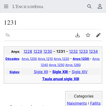
Buscar
Me
1231
Llegir en un atre idioma
Descarregar en
Vigilar
Edit
1228
1229
1230
–
1231
–
1232
1233
1234
Anys:
Décades
:
Anys 1200
Anys 1210
Anys 1220
–
Anys 1230
–
Anys
1240
Anys 1250
Anys 1260
Sigle XII
–
Sigle XIII
–
Sigle XIV
Sigles
:
Taula anual sigle XIII
Categories
Naiximents
i
Fallits