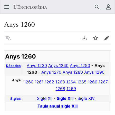
Buscar
Me
Anys 1260
Llegir en un atre idioma
Descarregar en
Vigilar
Edit
Anys 1260
Anys 1230
Anys 1240
Anys 1250
-
Anys
Décades
:
1260
-
Anys 1270
Anys 1280
Anys 1290
Anys:
1260
1261
1262
1263
1264
1265
1266
1267
1268
1269
Sigle XII
-
Sigle XIII
-
Sigle XIV
Sigles
:
Taula anual sigle XIII