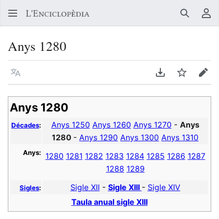
Buscar
Me
Anys 1280
Llegir en un atre idioma
Descarregar en
Vigilar
Edit
Anys 1280
Anys 1250
Anys 1260
Anys 1270
-
Anys
Décades
:
1280
-
Anys 1290
Anys 1300
Anys 1310
Anys:
1280
1281
1282
1283
1284
1285
1286
1287
1288
1289
Sigle XII
-
Sigle XIII
-
Sigle XIV
Sigles
:
Taula anual sigle XIII