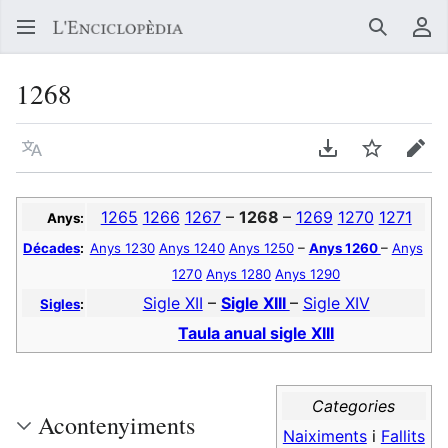
Buscar
Me
1268
Llegir en un atre idioma
Descarregar en
Vigilar
Edit
1265
1266
1267
–
1268
–
1269
1270
1271
Anys:
Décades
:
Anys 1230
Anys 1240
Anys 1250
–
Anys 1260
–
Anys
1270
Anys 1280
Anys 1290
Sigle XII
–
Sigle XIII
–
Sigle XIV
Sigles
:
Taula anual sigle XIII
Categories
Acontenyiments
Naiximents
i
Fallits