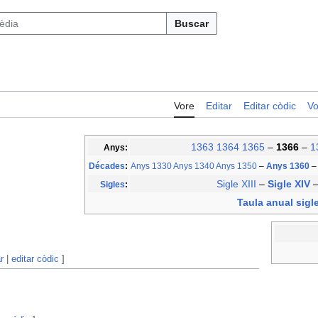
Buscar
Vore
Editar
Editar còdic
Vo
1363
1364
1365
–
1366
–
1
Anys:
Décades
:
Anys 1330
Anys 1340
Anys 1350
–
Anys 1360
–
Sigle XIII
–
Sigle XIV
Sigles
:
Taula anual sigl
r
|
editar còdic
]