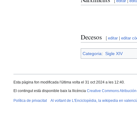
[
editar
|
edit
Decesos
[
editar
|
editar cò
Categoria
:
Sigle XIV
Esta pàgina fon modificada l'última volta el 31 oct 2024 a les 12:40.
El contingut està disponible baix la llicència
Creative Commons Atribución
Política de privacitat
Al voltant de L'Enciclopèdia, la wikipedia en valenci