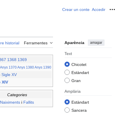
Crear un conte
Accedir
Ferrame
Aparència
amagar
re historial
Ferramentes
Text
367
1368
1369
Chicotet
Anys 1370
Anys 1380
Anys 1390
Estàndart
–
Sigle XV
Gran
e XIV
Amplària
Categories
Naiximents
i
Fallits
Estàndart
Sancera