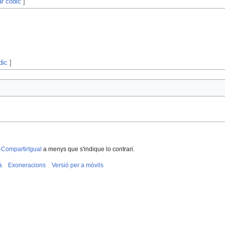
ar còdic
]
dic
]
-CompartirIgual
a menys que s'indique lo contrari.
à
Exoneracions
Versió per a mòvils