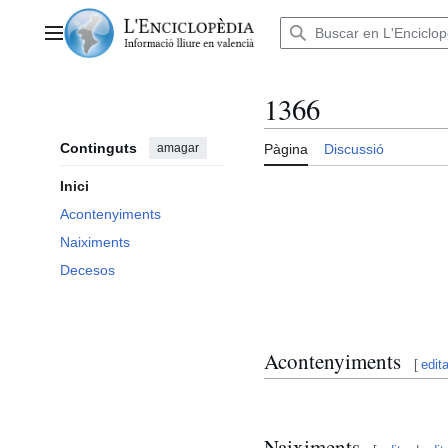
Anar
al
Menú principal
contingut
1366
Continguts
amagar
Pàgina
Discussió
Inici
Acontenyiments
Naiximents
Decesos
Acontenyiments
[
edita
Naiximents