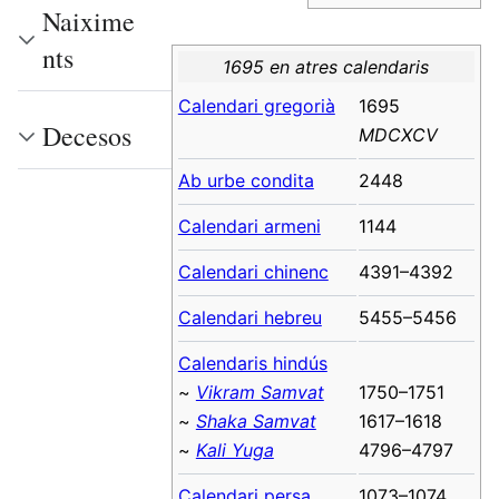
Naixime
nts
1695 en atres calendaris
Calendari gregorià
1695
Decesos
MDCXCV
Ab urbe condita
2448
Calendari armeni
1144
Calendari chinenc
4391–4392
Calendari hebreu
5455–5456
Calendaris hindús
~
Vikram Samvat
1750–1751
~
Shaka Samvat
1617–1618
~
Kali Yuga
4796–4797
Calendari persa
1073–1074