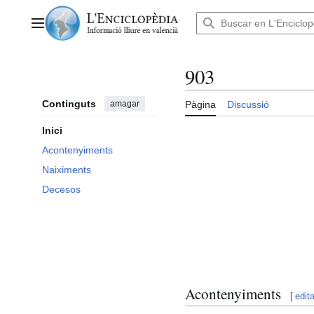
Anar
al
Menú principal
contingut
903
Continguts
amagar
Pàgina
Discussió
Inici
Acontenyiments
Naiximents
Decesos
Acontenyiments
[
edita