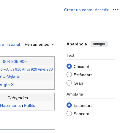
Crear un conte
Accedir
Ferrame
Aparència
amagar
re historial
Ferramentes
Text
–
904
905
906
Chicotet
00
–
Anys 910
Anys 920
Anys 930
Estàndart
 X
–
Sigle XI
Gran
sigle X
Amplària
Categories
Naiximents
i
Fallits
Estàndart
Sancera