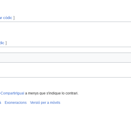
ar còdic
]
dic
]
-CompartirIgual
a menys que s'indique lo contrari.
à
Exoneracions
Versió per a mòvils