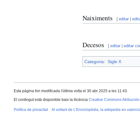
Naiximents
[
editar
|
edit
Decesos
[
editar
|
editar cò
Categoria
:
Sigle X
Esta pàgina fon modificada l'última volta el 30 abr 2025 a les 11:43.
El contingut està disponible baix la llicència
Creative Commons Atribución
Política de privacitat
Al voltant de L'Enciclopèdia, la wikipedia en valenci