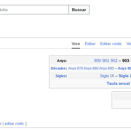
Buscar
Vore
Editar
Editar còdic
Vo
900
901
902
–
903
Anys:
Décades
:
Anys 870
Anys 880
Anys 890
–
Anys 9
Sigle IX
–
Sigle
Sigles
:
Taula anual 
r
|
editar còdic
]