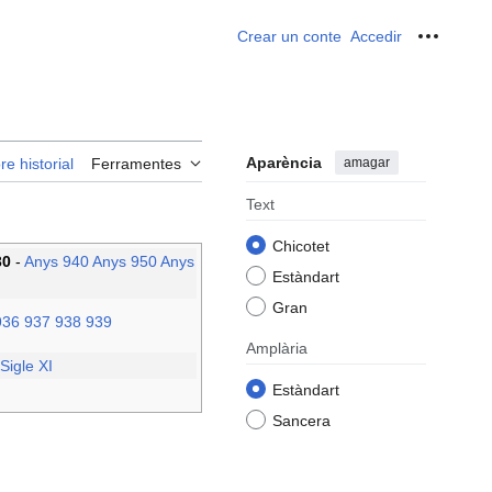
Crear un conte
Accedir
Ferrame
Aparència
amagar
re historial
Ferramentes
Text
Chicotet
30
-
Anys 940
Anys 950
Anys
Estàndart
Gran
936
937
938
939
Amplària
Sigle XI
Estàndart
Sancera