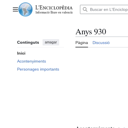
Anar
al
Menú principal
contingut
Anys 930
Continguts
amagar
Pàgina
Discussió
Inici
Acontenyiments
Personages importants