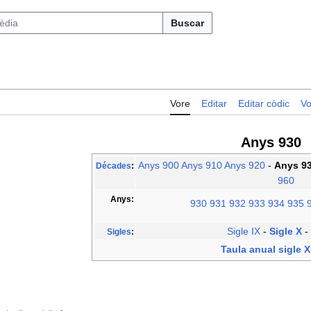
Buscar
Vore
Editar
Editar còdic
Vo
Anys 930
Anys 900
Anys 910
Anys 920
-
Anys 9
Décades
:
960
Anys:
930
931
932
933
934
935
Sigle IX
-
Sigle X
-
Sigles
:
Taula anual sigle X