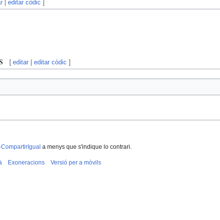
r
|
editar còdic
]
s
[
editar
|
editar còdic
]
-CompartirIgual
a menys que s'indique lo contrari.
à
Exoneracions
Versió per a mòvils