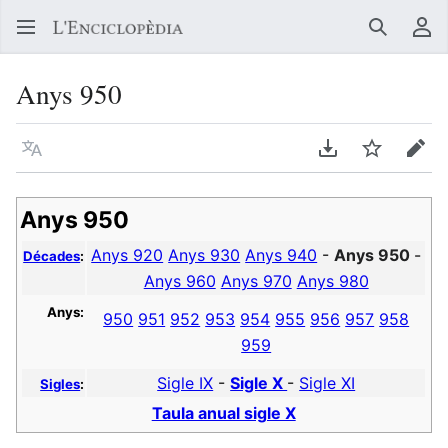
Buscar
Me
Anys 950
Llegir en un atre idioma
Descarregar en
Vigilar
Edit
Anys 950
Anys 920
Anys 930
Anys 940
-
Anys 950
-
Décades
:
Anys 960
Anys 970
Anys 980
Anys:
950
951
952
953
954
955
956
957
958
959
Sigle IX
-
Sigle X
-
Sigle XI
Sigles
:
Taula anual sigle X