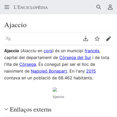
Buscar
Me
Ajaccio
Llegir en un atre idioma
Descarregar en
Vigilar
Edit
Ajaccio
(
Aiacciu
en
cors
) és un municipi
francés
,
capital del departament de
Còrsega del Sur
i de tota
l'illa de
Còrsega
. És conegut per ser el lloc de
naiximent de
Napoleó Bonapart
. En l'any
2015
contava en un població de 68.462 habitants.
Ajaccio
Enllaços externs