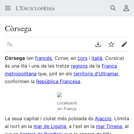
Buscar
Me
Còrsega
Llegir en un atre idioma
Descarregar en
Vigilar
Edit
Còrsega
(en
francés
,
Corse
; en
cors
i
italià
,
Corsica
)
és una illa i una de les tretze
regions
de la
França
metropolitana
que, junt en els
territoris d'Ultramar
,
conformen la
República Francesa
.
Localisació
en França
La seua capital i ciutat més poblada és
Ajaccio
. Llimita
al nort en la
mar de Ligúria
, a l'est en la
mar Tirrena
, al
sur en l'
estret de Bonifaci
que la separa de l'illa