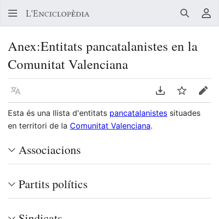
Buscar
Me
Anex:Entitats pancatalanistes en la
Comunitat Valenciana
Llegir en un atre idioma
Descarregar en
Vigilar
Edit
Esta és una llista d'entitats
pancatalanistes
situades
en territori de la
Comunitat Valenciana
.
Associacions
Partits polítics
Sindicats