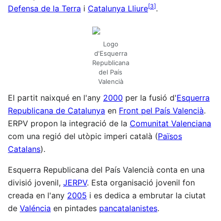
[
3
]
Defensa de la Terra
i
Catalunya Lliure
.
Logo
d'Esquerra
Republicana
del País
Valencià
El partit naixqué en l'any
2000
per la fusió d'
Esquerra
Republicana de Catalunya
en
Front pel País Valencià
.
ERPV propon la integració de la
Comunitat Valenciana
com una regió del utòpic imperi català (
Països
Catalans
).
Esquerra Republicana del País Valencià conta en una
divisió jovenil,
JERPV
. Esta organisació jovenil fon
creada en l'any
2005
i es dedica a embrutar la ciutat
de
Valéncia
en pintades
pancatalanistes
.