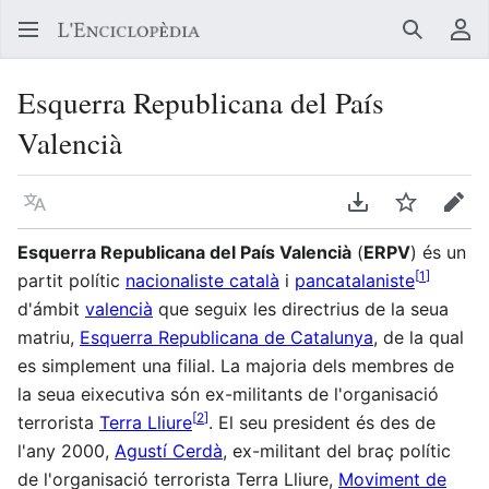
Buscar
Me
Esquerra Republicana del País
Valencià
Llegir en un atre idioma
Descarregar en
Vigilar
Edit
Esquerra Republicana del País Valencià
(
ERPV
) és un
[
1
]
partit polític
nacionaliste català
i
pancatalaniste
d'ámbit
valencià
que seguix les directrius de la seua
matriu,
Esquerra Republicana de Catalunya
, de la qual
es simplement una filial. La majoria dels membres de
la seua eixecutiva són ex-militants de l'organisació
[
2
]
terrorista
Terra Lliure
. El seu president és des de
l'any 2000,
Agustí Cerdà
, ex-militant del braç polític
de l'organisació terrorista Terra Lliure,
Moviment de