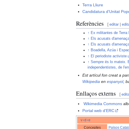
Terra Lliure
Candidatura d'Unitat Pop
Referències
[
editar
|
edit
↑
Ex militantes de Terra
↑
Els acusats d'amenaça
↑
Els acusats d'amenaça
↑
Boadella, Azúa i Espad
↑
El periodiste activiste
↑
Sempre és lo mateix. E
independentistes, de l'e
Est artícul fon creat a pa
Wikipedia
en
espanyol
, b
Enllaços externs
[
edit
Wikimedia Commons
alb
Portal web d'ERC
v
·
d
·
e
Conceptes
Països Cata