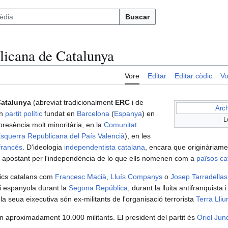
Buscar
licana de Catalunya
Vore
Editar
Editar còdic
Vo
Catalunya
(abreviat tradicionalment
ERC
i de
Arc
un
partit polític
fundat en
Barcelona
(
Espanya
) en
L
resència molt minoritària, en la
Comunitat
squerra Republicana del País Valencià
), en les
francés
. D'ideologia
independentista catalana
, encara que originàriam
apostant per l'independència de lo que ells nomenen com a
països ca
ítics catalans com
Francesc Macià
,
Lluís Companys
o
Josep Tarradellas
 i espanyola durant la
Segona República
, durant la lluita antifranquista
 seua eixecutiva són ex-militants de l'organisació terrorista
Terra Lliu
 aproximadament 10.000 militants. El president del partit és
Oriol Jun