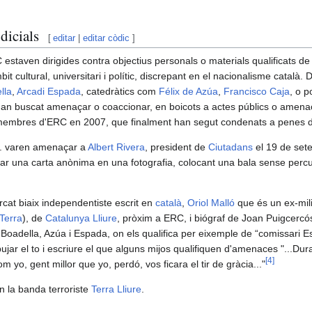
dicials
[
editar
|
editar còdic
]
estaven dirigides contra objectius personals o materials qualificats de
it cultural, universitari i polític, discrepant en el nacionalisme català. 
lla
,
Arcadi Espada
, catedràtics com
Félix de Azúa
,
Francisco Caja
, o p
han buscat amenaçar o coaccionar, en boicots a actes públics o amena
membres d'ERC en 2007, que finalment han segut condenats a penes d
 F. varen amenaçar a
Albert Rivera
, president de
Ciutadans
el 19 de set
r una carta anònima en una fotografia, colocant una bala sense percut
arcat biaix independentiste escrit en
català
,
Oriol Malló
que és un ex-mil
Terra
), de
Catalunya Lliure
, pròxim a ERC, i biógraf de Joan Puigcercós
 Boadella, Azúa i Espada, on els qualifica per eixemple de “comissari Esp
 pujar el to i escriure el que alguns mijos qualifiquen d'amenaces "...Du
[
4
]
 yo, gent millor que yo, perdó, vos ficara el tir de gràcia..."
n la banda terroriste
Terra Lliure
.