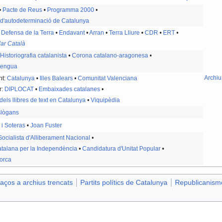
•
Pacte de Reus
•
Programma 2000
•
d'autodeterminació de Catalunya
Defensa de la Terra
•
Endavant
•
Arran
•
Terra Lliure
•
CDR
•
ERT
•
lar Català
•
Historiografia catalanista
•
Corona catalano-aragonesa
•
llengua
Archiu
nt:
Catalunya
•
Illes Balears‎‎
•
Comunitat Valenciana
r:
DIPLOCAT
•
Embaixades catalanes
•
els llibres de text en Catalunya
•
Viquipèdia
lògans
 i Soteras
•
Joan Fuster
 Socialista d'Alliberament Nacional
•
Catalana per la Independència
•
Candidatura d'Unitat Popular
•
orca
aços a archius trencats
Partits polítics de Catalunya
Republicanism