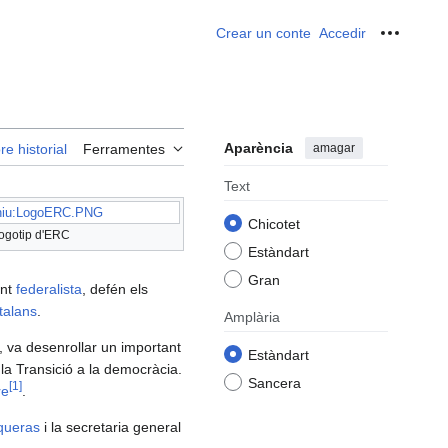
Crear un conte
Accedir
Ferrame
Aparència
amagar
re historial
Ferramentes
Text
hiu:LogoERC.PNG
Chicotet
ogotip d'ERC
Estàndart
Gran
ent
federalista
, defén els
talans
.
Amplària
, va desenrollar un important
Estàndart
 i la Transició a la democràcia.
Sancera
[
1
]
re
.
queras
i la secretaria general