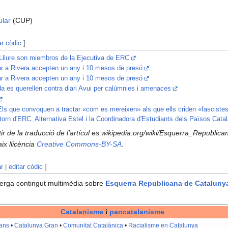
ular
(CUP)
ar còdic
]
 Lliure son miembros de la Ejecutiva de ERC
r a Rivera accepten un any i 10 mesos de presó
r a Rivera accepten un any i 10 mesos de presó
a es querellen contra diari Avui per calúmnies i amenaces
ls que convoquen a tractar «com es mereixen» als que ells criden «fascistes
ntorn d'ERC, Alternativa Estel i la Coordinadora d'Estudiants dels Països Cata
rtir de la traducció de l'artícul es.wikipedia.org/wiki/Esquerra_Republi
aix llicència
Creative Commons-BY-SA
.
ar
|
editar còdic
]
erga contingut multimèdia sobre
Esquerra Republicana de Cataluny
Catalanisme
i
pancatalanisme
lans
•
Catalunya Gran
•
Comunitat Catalànica
•
Racialisme en Catalunya