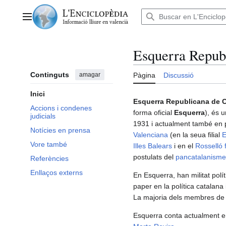
Anar
al
Menú principal
contingut
Esquerra Repub
Continguts
amagar
Pàgina
Discussió
Inici
Esquerra Republicana de 
Accions i condenes
forma oficial
Esquerra
), és 
judicials
1931 i actualment també en p
Notícies en prensa
Valenciana
(en la seua filial
E
Vore també
Illes Balears
i en el
Rosselló 
postulats del
pancatalanisme
Referències
Enllaços externs
En Esquerra, han militat pol
paper en la política catalana
La majoria dels membres de la
Esquerra conta actualment en