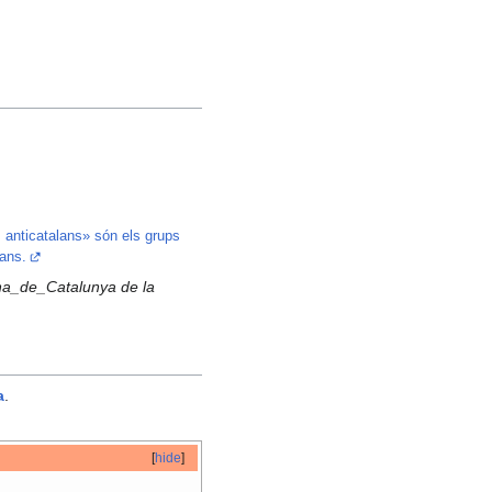
 anticatalans» són els grups
lans.
cana_de_Catalunya de la
a
.
[
hide
]