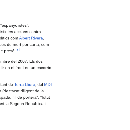
 "espanyolistes",
Distintes accions contra
olítics com
Albert Rivera
,
ces de mort per carta, com
[
2
]
e presó.
.
embre del 2007. Els dos
ir en el front en un escorrim
itant de
Terra Lliure
, del
MDT
 (destacat diligent de la
ada, fill de portera”, “fotut
rant la Segona República i