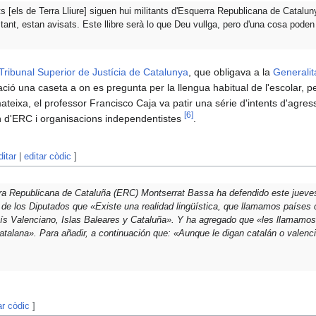
ts [els de Terra Lliure] siguen hui militants d'Esquerra Republicana de Catalun
r tant, estan avisats. Este llibre serà lo que Deu vullga, pero d'una cosa poden
Tribunal Superior de Justícia de Catalunya
, que obligava a la
Generalit
ació una caseta a on es pregunta per la llengua habitual de l'escolar, 
mateixa, el professor Francisco Caja va patir una série d'intents d'agre
[
6
]
rn d'ERC i organisacions independentistes
.
ditar
|
editar còdic
]
ra Republicana de Cataluña (ERC) Montserrat Bassa ha defendido este jueves
de los Diputados que «Existe una realidad lingüística, que llamamos países 
ís Valenciano, Islas Baleares y Cataluña». Y ha agregado que «les llamamos
atalana». Para añadir, a continuación que: «Aunque le digan catalán o valen
ar còdic
]