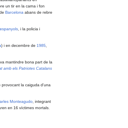
re un tir en la cama i fon
 de
Barcelona
abans de rebre
espanyols
, i la policia i
a
) i en decembre de
1985
,
p va mantindre bona part de la
at amb els Patriotes Catalans
) provocant la caiguda d'una
arles Monteagudo
, integrant
aren en 16 víctimes mortals.