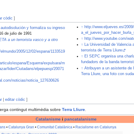
ar còdic
]
↑
http://www.eljueves.es/2009/
 autodisolución y formaliza su ingreso
a_el_jueves_por_hacer_burla_
 16 de julio de 1991
↑
http://www.youtube.com/w
 ETA a un terrorista vasco y a otro
↑
La Universidad de Valencia 
terrorista de Terra Lliure
s/elmundo/2005/12/02/espana/1133519
↑
El SEPC organisa una charla 
fundadors de la banda terrorist
/articulo/espana/Esquerra/expulsara/m
↑
Atribuyen a un asistente de l
azar/lider/Ciutadans/elpepuesp/20071
Terra Lliure, una foto con sud
ital.com/noticias/noticia_127630626
ar
|
editar còdic
]
erga contingut multimèdia sobre
Terra Lliure
.
Catalanisme
i
pancatalanisme
lans
•
Catalunya Gran
•
Comunitat Catalànica
•
Racialisme en Catalunya