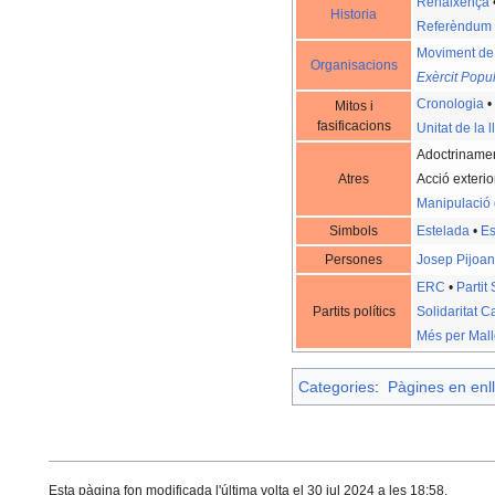
Renaixença
Historia
Referèndum 
Moviment de 
Organisacions
Exèrcit Popu
Cronologia
Mitos i
fasificacions
Unitat de la 
Adoctriname
Atres
Acció exterio
Manipulació d
Simbols
Estelada
•
Es
Persones
Josep Pijoan
ERC
•
Partit
Partits polítics
Solidaritat 
Més per Mall
Categories
:
Pàgines en enll
Esta pàgina fon modificada l'última volta el 30 jul 2024 a les 18:58.