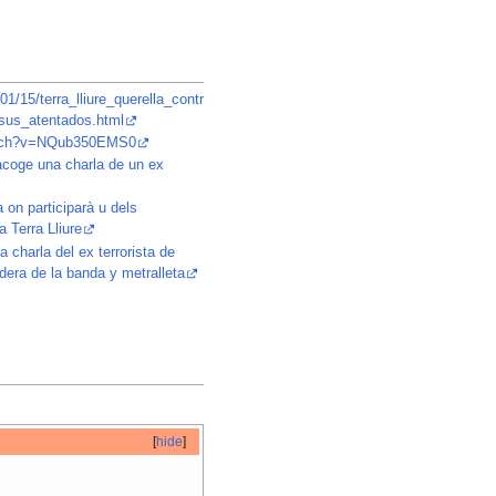
01/15/terra_lliure_querella_contr
sus_atentados.html
atch?v=NQub350EMS0
acoge una charla de un ex
on participarà u dels
a Terra Lliure
a charla del ex terrorista de
adera de la banda y metralleta
[
hide
]