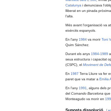
Catalunya
i denunciava l'obli
lliberat en un pinada pròxim
l'alta.
Més avant l'organisació va a
eixèrcits espanyols.
En l'any
1984
va morir
Toni V
Quim Sánchez.
Durant els anys
1984
-
1989
a
seua estructura i capacitat op
(CSPC), el
Moviment de Defe
En
1987
Terra Lliure va fer 
paret que va matar a
Emilia
En l'any
1991
, alguns dels p
del
Comando Barcelona
que 
Monteagudo va morir en
199
Suposta dissolució
[
ed