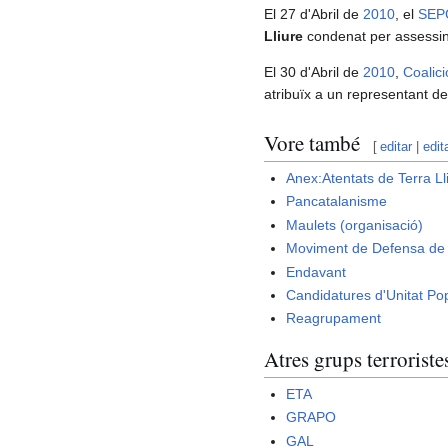
El 27 d'Abril de
2010
, el
SEP
Lliure
condenat per assessinat
El 30 d'Abril de
2010
,
Coalic
atribuïx a un representant d
Vore també
[
editar
|
edit
Anex:Atentats de Terra Ll
Pancatalanisme
Maulets (organisació)
Moviment de Defensa de 
Endavant
Candidatures d'Unitat Po
Reagrupament
Atres grups terroriste
ETA
GRAPO
GAL