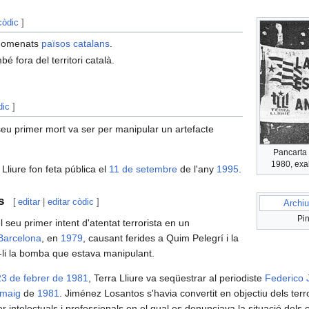
còdic
]
 nomenats
països catalans
.
mbé fora del territori català.
dic
]
l seu primer mort va ser per manipular un artefacte
Pancarta 
1980, exal
Lliure fon feta pública el
11 de setembre
de l'any
1995
.
s
[
editar
|
editar còdic
]
Archiu
Pin
seu primer intent d'atentat terrorista en un
Barcelona
, en
1979
, causant ferides a Quim Pelegrí i la
r-li la bomba que estava manipulant.
 23 de febrer de 1981
, Terra Lliure va seqüestrar al periodiste
Federico 
 maig
de
1981
. Jiménez Losantos s'havia convertit en objectiu dels terr
per intelectuals i professionals en el qual es denunciava la situació dels