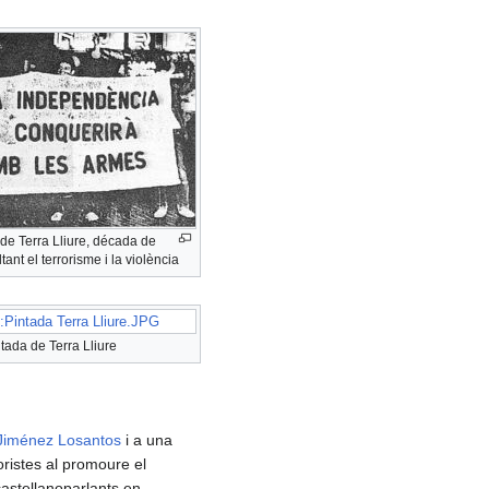
de Terra Lliure, década de
tant el terrorisme i la violència
:Pintada Terra Lliure.JPG
tada de Terra Lliure
Jiménez Losantos
i a una
oristes al promoure el
 castellanoparlants en