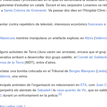
gatorietat d'estudiar en català. Durant el seu seqüestre Losantos va reb
a a
Santa Coloma de Gramanet
. Va passar dos dies en l'Hospital Clínic
tentar contra repetidors de televisió, interessos econòmics
franceses
o
illaescusa
mentres manipulava un artefacte explosiu en
Alzira
(
Valénci
lguns activistes de Terra Lliure varen ser arrestats, encara que el gru
erativa arribant a desenrollar dos grups satèlits: el
Comité de Solidarit
nsa de la Terra
(MDT), entre d'atres.
esclatar una bomba colocada en el Tribunal de
Borges Blanques
(
Lleida
 Aldomà
, una veïna.
rincipals activistes de l'organisació es relacionaren en
ETA
, com
Joan C
perpetrà els atentats de
Sabadell
i la
casa-quarter de Vic
, que es sald
[
2
]
1
durant un enfrontament en la policia.
itar
|
editar còdic
]