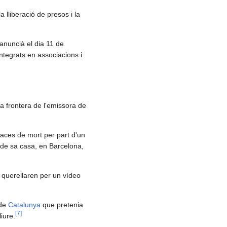
a lliberació de presos i la
 anuncià el dia 11 de
integrats en associacions i
a frontera de l'emissora de
aces de mort per part d'un
 de sa casa, en Barcelona,
 querellaren per un vídeo
 de
Catalunya
que pretenia
[
7
]
iure.