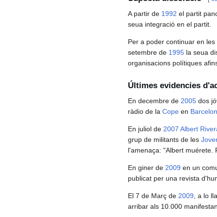
A partir de
1992
el partit pan
seua integració en el partit.
Per a poder continuar en les s
setembre de
1995
la seua dis
organisacions polítiques afins
Últimes evidencies d'ac
En decembre de
2005
dos jó
ràdio de la
Cope
en
Barcelo
En juliol de
2007
Albert River
grup de militants de les
Jove
l'amenaça: "Albert muérete. 
En giner de
2009
en un comun
publicat per una revista d'hu
El 7 de Març de
2009
, a lo 
arribar als 10.000 manifestan