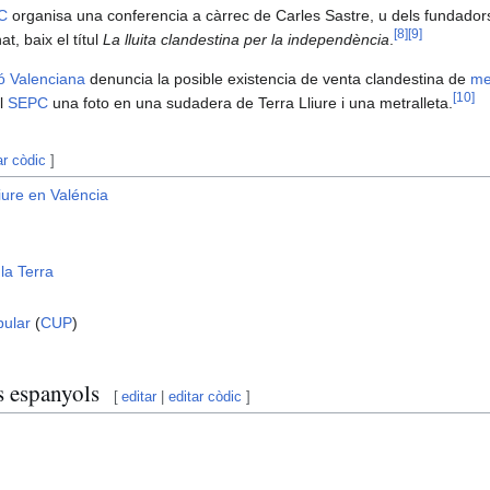
C
organisa una conferencia a càrrec de Carles Sastre, u dels fundadors
[
8
]
[
9
]
, baix el títul
La lluita clandestina per la independència
.
ió Valenciana
denuncia la posible existencia de venta clandestina de
me
[
10
]
el
SEPC
una foto en una sudadera de Terra Lliure i una metralleta.
ar còdic
]
iure en Valéncia
la Terra
pular
(
CUP
)
s espanyols
[
editar
|
editar còdic
]