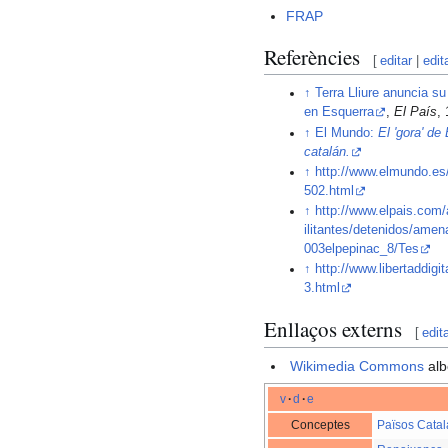
FRAP
Referències
[
editar
|
edit
↑
Terra Lliure anuncia su
en Esquerra
,
El País
,
↑
El Mundo:
El 'gora' de
catalán.
↑
http://www.elmundo.e
502.html
↑
http://www.elpais.com
ilitantes/detenidos/amen
003elpepinac_8/Tes
↑
http://www.libertaddig
3.html
Enllaços externs
[
edit
Wikimedia Commons
alb
v
·
d
·
e
Conceptes
Països Cata