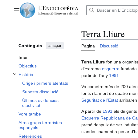
Anar
al
Menú principal
contingut
Terra Lliure
Continguts
amagar
Pàgina
Discussió
Inici
Terra Lliure
fon una organis
Objectius
d'extrema
esquerra
fundada
Història
partir de l'any
1991
.
Alternar subsecció Història
Orige i primers atentats
Va cometre més de 200 atent
Suposta dissolució
ferits i la mort de quatre me
Seguritat de l'Estat
arribaren 
Últimes evidencies
d'activitat
A partir de
1991
els dirigents
Vore també
Esquerra Republicana de Ca
Atres grups terroristes
presó despuix de ser indultat
espanyols
clandestinament a pesar d'ha
Referències