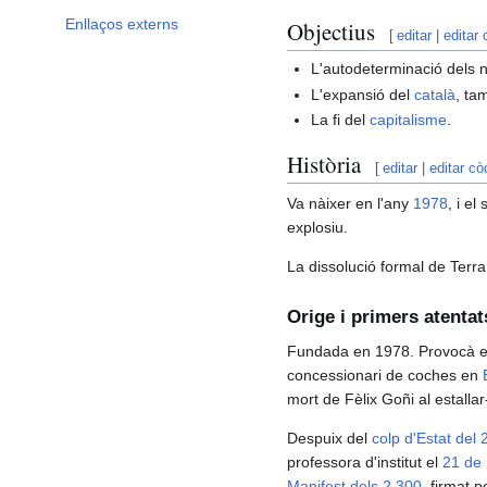
Enllaços externs
Objectius
[
editar
|
editar 
L'autodeterminació dels
L'expansió del
català
, ta
La fi del
capitalisme
.
Història
[
editar
|
editar cò
Va nàixer en l'any
1978
, i e
explosiu.
La dissolució formal de Terra 
Orige i primers atentat
Fundada en 1978. Provocà el 
concessionari de coches en
mort de Fèlix Goñi al estalla
Despuix del
colp d'Estat del
professora d'institut el
21 de
Manifest dels 2.300
, firmat 