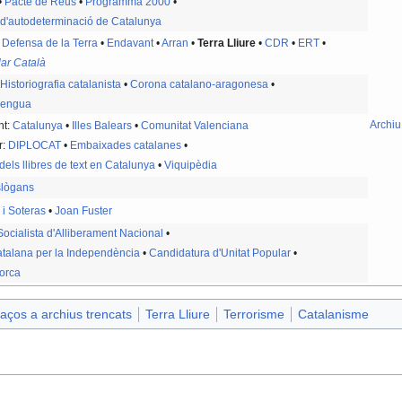
•
Pacte de Reus
•
Programma 2000
•
d'autodeterminació de Catalunya
Defensa de la Terra
•
Endavant
•
Arran
•
Terra Lliure
•
CDR
•
ERT
•
lar Català
•
Historiografia catalanista
•
Corona catalano-aragonesa
•
llengua
Archiu
nt:
Catalunya
•
Illes Balears‎‎
•
Comunitat Valenciana
r:
DIPLOCAT
•
Embaixades catalanes
•
els llibres de text en Catalunya
•
Viquipèdia
lògans
 i Soteras
•
Joan Fuster
 Socialista d'Alliberament Nacional
•
Catalana per la Independència
•
Candidatura d'Unitat Popular
•
orca
aços a archius trencats
Terra Lliure
Terrorisme
Catalanisme