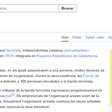
Buscar
Vore
Editar
Editar còdic
Vo
ació
terrorista
, independentista catalana,
pancatalanista
i
 en
1978
i integrada en
Esquerra Republicana de Catalunya
a
ats, en els quals assessinaren a una persona, moltes decenes de
mbres de l'organisació. Durant la seua existència, les
Forces de
a detindre a 300 persones vinculades a la banda terrorista.
 i militants de la banda terrorista ingressaren progressivament en
[
1
]
talunya
. Els empresonats de l'organisació anaren eixint de la
s. Actualment l'organisació armada contínua les seues activitats
ver anunciat la seua dissolució.