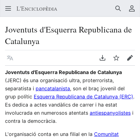
Buscar
Me
Joventuts d'Esquerra Republicana de
Catalunya
Llegir en un atre idioma
Descarregar en
Vigilar
Edit
Joventuts d'Esquerra Republicana de Catalunya
(JERC) és una organisació ultra, proterrorista,
separatista i
pancatalanista
, son el braç jovenil del
grup polític
Esquerra Republicana de Catalunya (ERC)
.
Es dedica a actes vandàlics de carrer i ha estat
involucrada en numerosos atentats
antiespanyolistes
i
contra la democràcia.
L'organisació conta en una filial en la
Comunitat