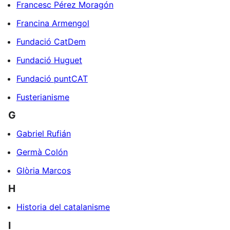
Francesc Pérez Moragón
Francina Armengol
Fundació CatDem
Fundació Huguet
Fundació puntCAT
Fusterianisme
G
Gabriel Rufián
Germà Colón
Glòria Marcos
H
Historia del catalanisme
I