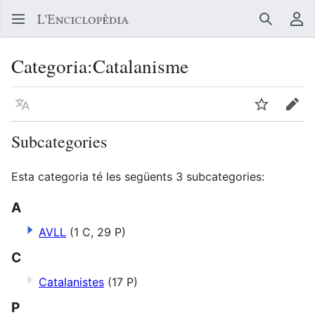
Buscar
Me
Categoria
:
Catalanisme
Llegir en un atre idioma
Vigilar
Edit
Subcategories
Esta categoria té les següents 3 subcategories:
A
AVLL
(1 C, 29 P)
C
Catalanistes
(17 P)
P