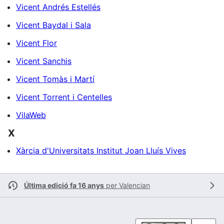
Vicent Andrés Estellés
Vicent Baydal i Sala
Vicent Flor
Vicent Sanchis
Vicent Tomàs i Martí
Vicent Torrent i Centelles
VilaWeb
X
Xàrcia d'Universitats Institut Joan Lluís Vives
Última edició fa 16 anys
per
Valencian