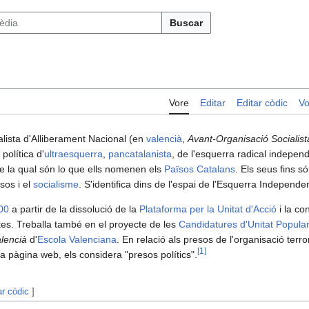
Buscar
Vore
Editar
Editar còdic
Vo
alista d'Alliberament Nacional (en
valencià
,
Avant-Organisació Socialist
política d'
ultraesquerra
,
pancatalanista
, de l'esquerra radical independ
de la qual són lo que ells nomenen els
Països Catalans
. Els seus fins s
ïsos i el
socialisme
. S'identifica dins de l'espai de l'Esquerra Independe
00
a partir de la dissolució de la
Plataforma per la Unitat d'Acció
i la co
es. Treballa també en el proyecte de les
Candidatures d'Unitat Popula
lencià
d'
Escola Valenciana
. En relació als presos de l'organisació terro
[
1
]
 pàgina web, els considera "presos polítics".
ar còdic
]