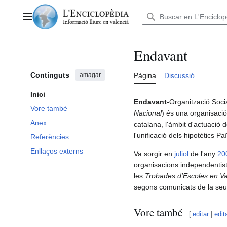
Anar
al
Menú principal
contingut
Endavant
Continguts
amagar
Pàgina
Discussió
Inici
Endavant
-Organització Soci
Vore també
Nacional
) és una organisació 
Anex
catalana, l'àmbit d'actuació 
l'unificació dels hipotètics Pa
Referències
Enllaços externs
Va sorgir en
juliol
de l'any
20
organisacions independentist
les
Trobades d'Escoles en Va
segons comunicats de la seua
Vore també
[
editar
|
edit