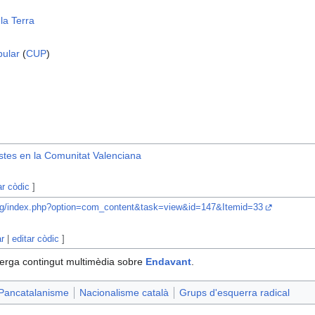
la Terra
pular
(
CUP
)
istes en la Comunitat Valenciana
ar còdic
]
org/index.php?option=com_content&task=view&id=147&Itemid=33
ar
|
editar còdic
]
erga contingut multimèdia sobre
Endavant
.
Pancatalanisme
Nacionalisme català
Grups d'esquerra radical