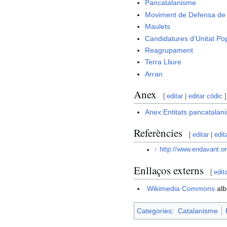
Pancatalanisme
Moviment de Defensa de 
Maulets
Candidatures d'Unitat Po
Reagrupament
Terra Lliure
Arran
Anex
[
editar
|
editar còdic
]
Anex:Entitats pancatalan
Referències
[
editar
|
edit
↑
http://www.endavant.
Enllaços externs
[
edit
Wikimedia Commons
alb
Categories
:
Catalanisme