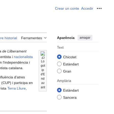
Crear un conte
Accedir
Ferrame
Aparència
amagar
re historial
Ferramentes
Text
a de Lliberament
entista i
nacionalista
Chicotet
Lo
ón l'independència i
Estàndart
got
ntista catalana.
ip
Gran
d'E
nfluència d'atres
nd
Amplària
r
(CUP) i participa en
av
ant
rista
Terra Lliure
,
Estàndart
Sancera