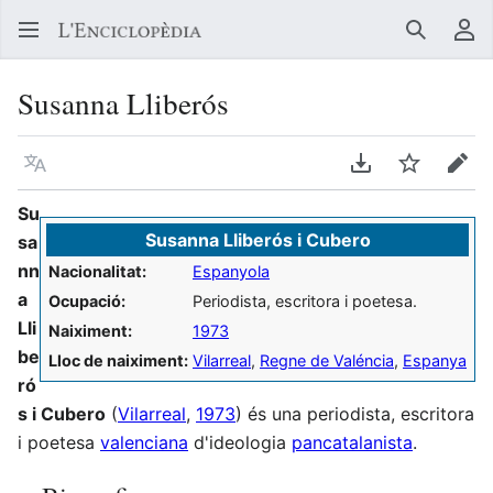
Buscar
Me
Susanna Lliberós
Llegir en un atre idioma
Descarregar en
Vigilar
Edit
Su
Susanna Lliberós i Cubero
sa
nn
Nacionalitat:
Espanyola
a
Ocupació:
Periodista, escritora i poetesa.
Lli
Naiximent:
1973
be
Lloc de naiximent:
Vilarreal
,
Regne de Valéncia
,
Espanya
ró
s i Cubero
(
Vilarreal
,
1973
) és una periodista, escritora
i poetesa
valenciana
d'ideologia
pancatalanista
.