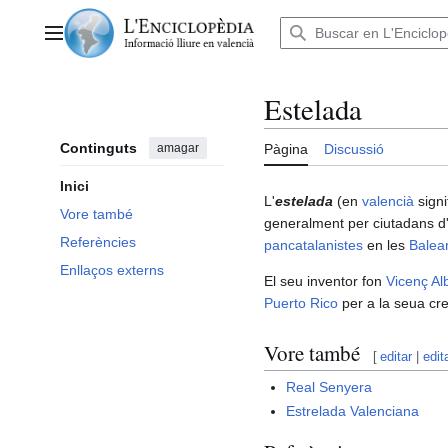
Anar
al
Menú principal
contingut
Estelada
Continguts
amagar
Pàgina
Discussió
Inici
L'
estelada
(en
valencià
signi
Vore també
generalment per ciutadans d
Referències
pancatalanistes
en les
Balea
Enllaços externs
El seu inventor fon
Vicenç Alb
Puerto Rico
per a la seua cre
Vore també
[
editar
|
edit
Real Senyera
Estrelada Valenciana