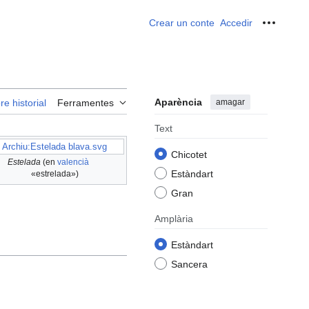
Crear un conte
Accedir
Ferrame
Aparència
amagar
re historial
Ferramentes
Text
Archiu:Estelada blava.svg
Chicotet
Estelada
(en
valencià
Estàndart
«estrelada»)
Gran
Amplària
Estàndart
Sancera