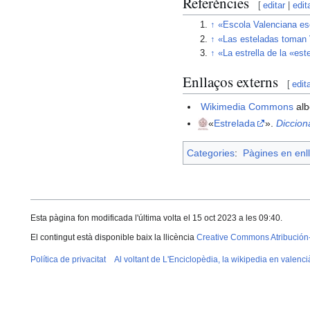
Referències
[
editar
|
edit
↑
«Escola Valenciana es
↑
«Las esteladas toman 
↑
«La estrella de la «es
Enllaços externs
[
edit
Wikimedia Commons
alb
«
Estrelada
».
Diccion
Categories
:
Pàgines en enll
Esta pàgina fon modificada l'última volta el 15 oct 2023 a les 09:40.
El contingut està disponible baix la llicència
Creative Commons Atribución
Política de privacitat
Al voltant de L'Enciclopèdia, la wikipedia en valenci