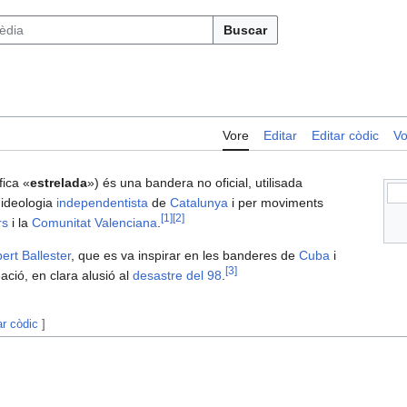
Buscar
Vore
Editar
Editar còdic
Vo
fica «
estrelada
») és una bandera no oficial, utilisada
'ideologia
independentista
de
Catalunya
i per moviments
[
1
]
[
2
]
rs
i la
Comunitat Valenciana
.
ert Ballester
, que es va inspirar en les banderes de
Cuba
i
[
3
]
ació, en clara alusió al
desastre del 98
.
ar còdic
]