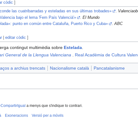
ar còdic
]
conde las cuatribarradas y esteladas en sus últimas trobades»
.
Valenciaob
Valencia bajo el lema 'Fem País Valencià'»
.
El Mundo
telada»: punto en común entre Cataluña, Puerto Rico y Cuba»
.
ABC
ar
|
editar còdic
]
erga contingut multimèdia sobre
Estelada
.
ari General de la Llengua Valenciana
.
Real Acadèmia de Cultura Valen
aços a archius trencats
Nacionalisme català
Pancatalanisme
-CompartirIgual
a menys que s'indique lo contrari.
à
Exoneracions
Versió per a mòvils