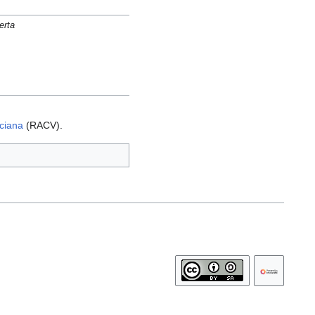
erta
ciana
(RACV).