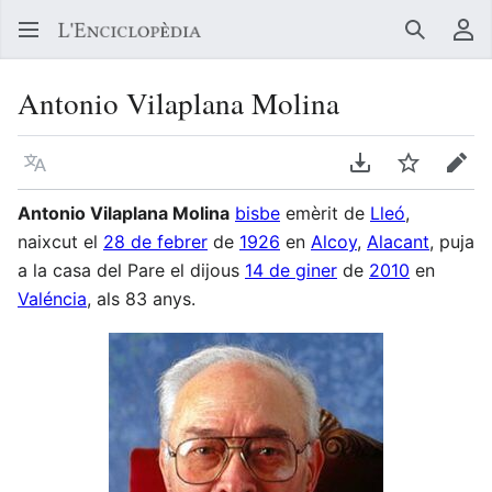
Buscar
Me
Antonio Vilaplana Molina
Llegir en un atre idioma
Descarregar en
Vigilar
Edit
Antonio Vilaplana Molina
bisbe
emèrit de
Lleó
,
naixcut el
28 de febrer
de
1926
en
Alcoy
,
Alacant
, puja
a la casa del Pare el dijous
14 de giner
de
2010
en
Valéncia
, als 83 anys.