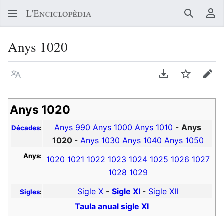
Buscar
Me
Anys 1020
Llegir en un atre idioma
Descarregar en
Vigilar
Edit
Anys 1020
Anys 990
Anys 1000
Anys 1010
-
Anys
Décades
:
1020
-
Anys 1030
Anys 1040
Anys 1050
Anys:
1020
1021
1022
1023
1024
1025
1026
1027
1028
1029
Sigle X
-
Sigle XI
-
Sigle XII
Sigles
:
Taula anual sigle XI