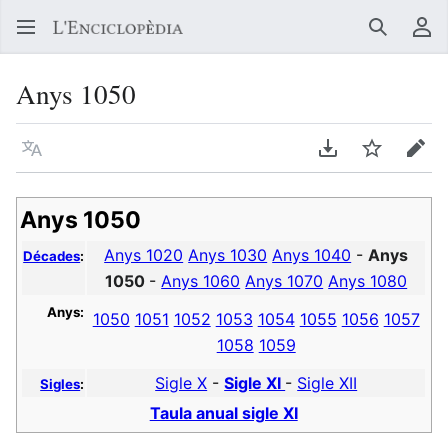
Buscar
Me
Anys 1050
Llegir en un atre idioma
Descarregar en
Vigilar
Edit
Anys 1050
Anys 1020
Anys 1030
Anys 1040
-
Anys
Décades
:
1050
-
Anys 1060
Anys 1070
Anys 1080
Anys:
1050
1051
1052
1053
1054
1055
1056
1057
1058
1059
Sigle X
-
Sigle XI
-
Sigle XII
Sigles
:
Taula anual sigle XI