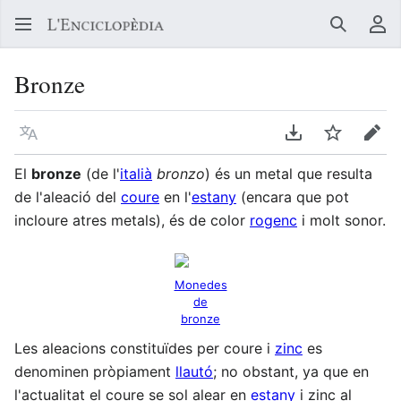
Buscar
Me
Bronze
Llegir en un atre idioma
Descarregar en
Vigilar
Edit
El
bronze
(de l'
italià
bronzo
) és un metal que resulta
de l'aleació del
coure
en l'
estany
(encara que pot
incloure atres metals), és de color
rogenc
i molt sonor.
Monedes
de
bronze
Les aleacions constituïdes per coure i
zinc
es
denominen pròpiament
llautó
; no obstant, ya que en
l'actualitat el coure se sol alear en
estany
i zinc al