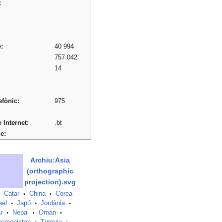
:
:
40 994
757 042
14
efònic:
975
:
 Internet:
.bt
e:
Archiu:Asia
(orthographic
projection).svg
Catar
China
Corea
•
•
ael
Japó
Jordània
•
•
•
r
Nepal
Oman
•
•
•
rcmenistan
Turquia
•
•