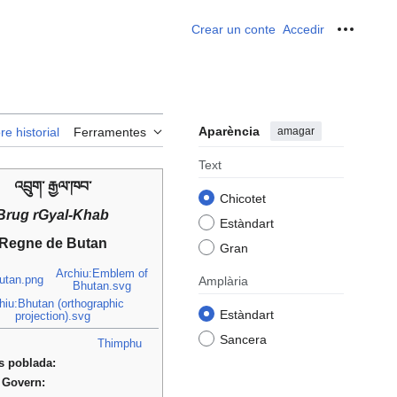
Crear un conte
Accedir
Ferrame
Aparència
amagar
re historial
Ferramentes
Text
འབྲུག་ རྒྱལ་ཁབ་
Chicotet
Brug rGyal-Khab
Estàndart
Regne de Butan
Gran
Archiu:Emblem of
utan.png
Amplària
Bhutan.svg
hiu:Bhutan (orthographic
Estàndart
projection).svg
Sancera
Thimphu
s poblada:
 Govern: