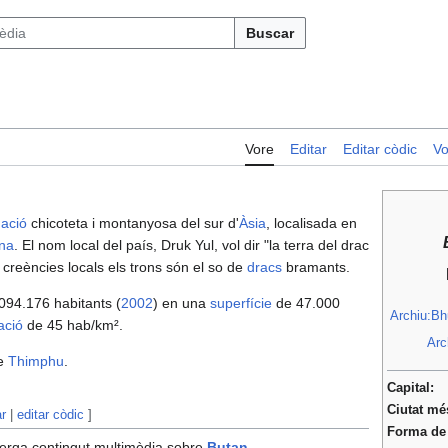
Buscar
Vore
Editar
Editar còdic
Vo
ació
chicoteta i montanyosa del sur d'
Àsia
, localisada en
na
. El nom local del país, Druk Yul, vol dir "la terra del drac
 creències locals els trons són el so de
dracs
bramants.
094.176 habitants (
2002
) en una
superfície
de 47.000
Archiu:Bh
ació
de 45 hab/km².
Arc
de
Thimphu
.
Capital:
Ciutat mé
ar
|
editar còdic
]
Forma de
erga contingut multimèdia sobre
Butan
.