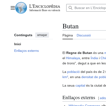
Anar
al
Menú principal
contingut
Butan
Continguts
amagar
Pàgina
Discussió
Inici
Enllaços externs
El
Regne de Butan
és una
n
el
Himalaya
, entre
Índia
i
Chi
de trons", degut a que en les
La
població
del país és de 2.
km²
, en una
densitat de pobl
La seua
capital
és la ciutat 
Enllaços externs
[
edit
Wikimedia Commons
alb