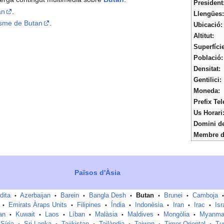
President
an
.
Llengües:
risme de Butan
.
Ubicació:
Altitut:
Superfície
Població:
Densitat:
Gentilici:
Moneda:
Prefix Tel
Us Horari
Domini de
Membre d
Països d'Àsia
dita
Azerbaijan
Barein
Bangla Desh
Butan
Brunei
Camboja
•
•
•
•
•
•
•
Emirats Àraps Units
Filipines
Índia
Indonèsia
Iran
Irac
Isr
•
•
•
•
•
•
•
an
Kuwait
Laos
Líban
Malàsia
Maldives
Mongòlia
Myanma
•
•
•
•
•
•
•
Síria
Sri Lanka
Tajikistan
Tailàndia
Taiwan
Timor Oriental
Tu
•
•
•
•
•
•