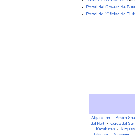
Portal del Govern de But
Portal de l'Oficina de Tu
Afganistan
Aràbia Sau
•
del Nort
Corea del Sur
•
Kazakstan
Kirguist
•
Pakistan
Singapur
•
•