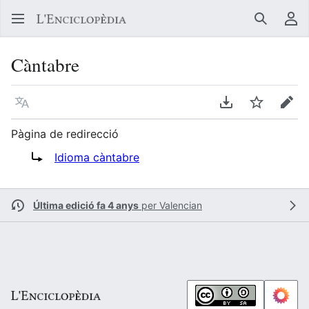
Buscar
Me
Càntabre
Llegir en un atre idioma
Descarregar en
Vigilar
Edit
Pàgina de redirecció
Redirigix a:
Idioma càntabre
Última edició fa 4 anys
per
Valencian