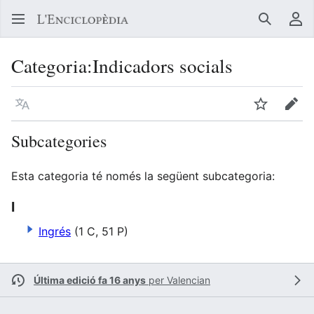
Buscar
Me
Categoria
:
Indicadors socials
Llegir en un atre idioma
Vigilar
Edit
Subcategories
Esta categoria té només la següent subcategoria:
I
Ingrés
(1 C, 51 P)
Última edició fa 16 anys
per
Valencian