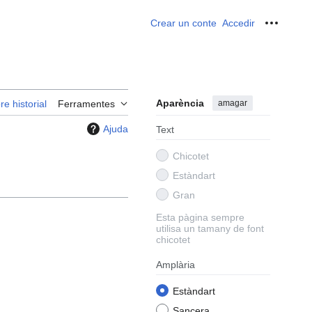
Crear un conte
Accedir
Ferrame
Aparència
amagar
re historial
Ferramentes
Ajuda
Text
Chicotet
Estàndart
Gran
Esta pàgina sempre
utilisa un tamany de font
chicotet
Amplària
Estàndart
Sancera