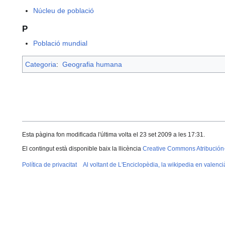
Núcleu de població
P
Població mundial
Categoria
:
Geografia humana
Esta pàgina fon modificada l'última volta el 23 set 2009 a les 17:31.
El contingut està disponible baix la llicència
Creative Commons Atribución
Política de privacitat
Al voltant de L'Enciclopèdia, la wikipedia en valenci