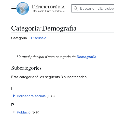
Anar
al
Menú principal
contingut
Categoria
:
Demografia
Categoria
Discussió
L'artícul principal d'esta categoria és
Demografia
.
Subcategories
Esta categoria té les següents 3 subcategories:
I
Indicadors socials
(1 C)
P
Població
(5 P)