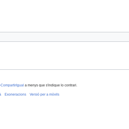
-CompartirIgual
a menys que s'indique lo contrari.
à
Exoneracions
Versió per a mòvils